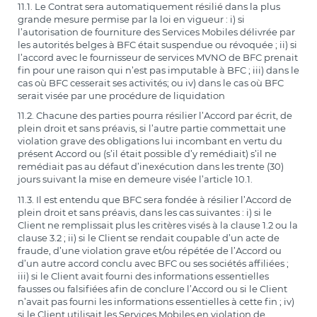
11.1. Le Contrat sera automatiquement résilié dans la plus
grande mesure permise par la loi en vigueur : i) si
l’autorisation de fourniture des Services Mobiles délivrée par
les autorités belges à BFC était suspendue ou révoquée ; ii) si
l’accord avec le fournisseur de services MVNO de BFC prenait
fin pour une raison qui n’est pas imputable à BFC ; iii) dans le
cas où BFC cesserait ses activités; ou iv) dans le cas où BFC
serait visée par une procédure de liquidation
11.2. Chacune des parties pourra résilier l’Accord par écrit, de
plein droit et sans préavis, si l’autre partie commettait une
violation grave des obligations lui incombant en vertu du
présent Accord ou (s’il était possible d’y remédiait) s’il ne
remédiait pas au défaut d’inexécution dans les trente (30)
jours suivant la mise en demeure visée l’article 10.1.
11.3. Il est entendu que BFC sera fondée à résilier l’Accord de
plein droit et sans préavis, dans les cas suivantes : i) si le
Client ne remplissait plus les critères visés à la clause 1.2 ou la
clause 3.2 ; ii) si le Client se rendait coupable d’un acte de
fraude, d’une violation grave et/ou répétée de l’Accord ou
d’un autre accord conclu avec BFC ou ses sociétés affiliées ;
iii) si le Client avait fourni des informations essentielles
fausses ou falsifiées afin de conclure l’Accord ou si le Client
n’avait pas fourni les informations essentielles à cette fin ; iv)
si le Client utilisait les Services Mobiles en violation de