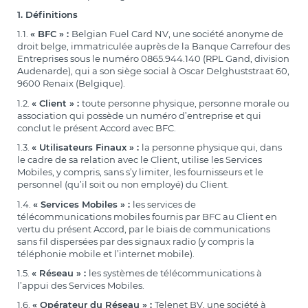
1. Définitions
1.1.
« BFC » :
Belgian Fuel Card NV, une société anonyme de
droit belge, immatriculée auprès de la Banque Carrefour des
Entreprises sous le numéro 0865.944.140 (RPL Gand, division
Audenarde), qui a son siège social à Oscar Delghuststraat 60,
9600 Renaix (Belgique).
1.2.
« Client » :
toute personne physique, personne morale ou
association qui possède un numéro d’entreprise et qui
conclut le présent Accord avec BFC.
1.3.
« Utilisateurs Finaux » :
la personne physique qui, dans
le cadre de sa relation avec le Client, utilise les Services
Mobiles, y compris, sans s’y limiter, les fournisseurs et le
personnel (qu’il soit ou non employé) du Client.
1.4.
« Services Mobiles » :
les services de
télécommunications mobiles fournis par BFC au Client en
vertu du présent Accord, par le biais de communications
sans fil dispersées par des signaux radio (y compris la
téléphonie mobile et l’internet mobile).
1.5.
« Réseau » :
les systèmes de télécommunications à
l’appui des Services Mobiles.
1.6.
« Opérateur du Réseau » :
Telenet BV, une société à