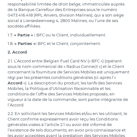
responsabilité limitée de droit belge, immatriculée auprès
de la Banque Carrefour des Entreprises sous le numéro
0473.416.418 (RPL Anvers, division Malines), qui a son siège
social à Liersesteenweg 4, 2800 Malines, ou l’une de ses
sociétés affiliées.
1.7.
« Partie » :
BFC ou le Client, individuellement.
1.8.
« Parties »:
BFC et le Client, conjointement.
2. Accord
2.1. L’Accord entre Belgian Fuel Card NV (« BFC ») (opérant
sous le nom commercial de « Radius Connect ») et le Client
concernant la fourniture de Services Mobiles est uniquement
régi par les présentes conditions générales (ci-après l’«
Accord
»). La description du produit, les tarifs des Services
Mobiles, la Politique d’Utilisation Raisonnable et les
conditions de l’offre des Services Mobiles proposés, en
vigueur à la date de la commande, sont partie intégrante de
l’Accord.
2.2. En sollicitant les Services Mobiles et/ou en les utilisant, le
Client confirme expressément avoir reçu les Conditions
générales visées à l’article 2.1 ou avoir été informé de
l’existence de tels documents, en avoir pris connaissance et
les avoir acceptées avant la prestation des Services Mobiles.