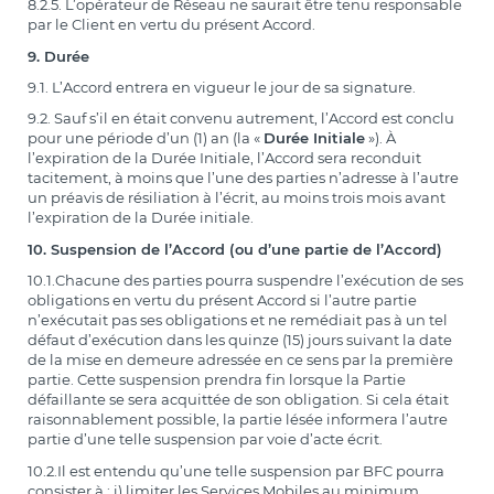
8.2.5. L’opérateur de Réseau ne saurait être tenu responsable
par le Client en vertu du présent Accord.
9. Durée
9.1. L’Accord entrera en vigueur le jour de sa signature.
9.2. Sauf s’il en était convenu autrement, l’Accord est conclu
pour une période d’un (1) an (la «
Durée Initiale
»). À
l’expiration de la Durée Initiale, l’Accord sera reconduit
tacitement, à moins que l’une des parties n’adresse à l’autre
un préavis de résiliation à l’écrit, au moins trois mois avant
l’expiration de la Durée initiale.
10. Suspension de l’Accord (ou d’une partie de l’Accord)
10.1.Chacune des parties pourra suspendre l’exécution de ses
obligations en vertu du présent Accord si l’autre partie
n’exécutait pas ses obligations et ne remédiait pas à un tel
défaut d’exécution dans les quinze (15) jours suivant la date
de la mise en demeure adressée en ce sens par la première
partie. Cette suspension prendra fin lorsque la Partie
défaillante se sera acquittée de son obligation. Si cela était
raisonnablement possible, la partie lésée informera l’autre
partie d’une telle suspension par voie d’acte écrit.
10.2.Il est entendu qu’une telle suspension par BFC pourra
consister à : i) limiter les Services Mobiles au minimum,