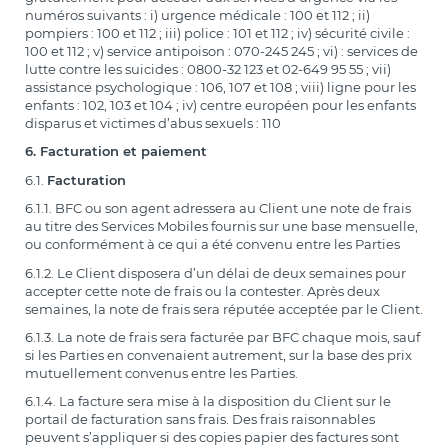
numéros suivants : i) urgence médicale : 100 et 112 ; ii)
pompiers : 100 et 112 ; iii) police : 101 et 112 ; iv) sécurité civile :
100 et 112 ; v) service antipoison : 070-245 245 ; vi) : services de
lutte contre les suicides : 0800-32 123 et 02-649 95 55 ; vii)
assistance psychologique : 106, 107 et 108 ; viii) ligne pour les
enfants : 102, 103 et 104 ; iv) centre européen pour les enfants
disparus et victimes d’abus sexuels : 110
6. Facturation et paiement
6.1.
Facturation
6.1.1. BFC ou son agent adressera au Client une note de frais
au titre des Services Mobiles fournis sur une base mensuelle,
ou conformément à ce qui a été convenu entre les Parties
6.1.2. Le Client disposera d’un délai de deux semaines pour
accepter cette note de frais ou la contester. Après deux
semaines, la note de frais sera réputée acceptée par le Client.
6.1.3. La note de frais sera facturée par BFC chaque mois, sauf
si les Parties en convenaient autrement, sur la base des prix
mutuellement convenus entre les Parties.
6.1.4. La facture sera mise à la disposition du Client sur le
portail de facturation sans frais. Des frais raisonnables
peuvent s’appliquer si des copies papier des factures sont