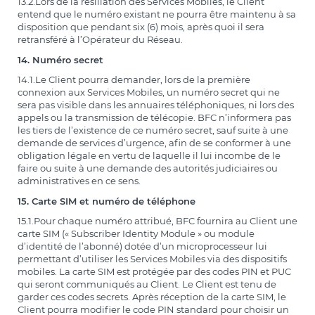
13.2.Lors de la résiliation des Services Mobiles, le Client
entend que le numéro existant ne pourra être maintenu à sa
disposition que pendant six (6) mois, après quoi il sera
retransféré à l’Opérateur du Réseau.
14. Numéro secret
14.1.Le Client pourra demander, lors de la première
connexion aux Services Mobiles, un numéro secret qui ne
sera pas visible dans les annuaires téléphoniques, ni lors des
appels ou la transmission de télécopie. BFC n’informera pas
les tiers de l’existence de ce numéro secret, sauf suite à une
demande de services d’urgence, afin de se conformer à une
obligation légale en vertu de laquelle il lui incombe de le
faire ou suite à une demande des autorités judiciaires ou
administratives en ce sens.
15. Carte SIM et numéro de téléphone
15.1.Pour chaque numéro attribué, BFC fournira au Client une
carte SIM (« Subscriber Identity Module » ou module
d’identité de l’abonné) dotée d’un microprocesseur lui
permettant d’utiliser les Services Mobiles via des dispositifs
mobiles. La carte SIM est protégée par des codes PIN et PUC
qui seront communiqués au Client. Le Client est tenu de
garder ces codes secrets. Après réception de la carte SIM, le
Client pourra modifier le code PIN standard pour choisir un