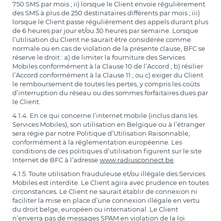
750 SMS par mois ; ii) lorsque le Client envoie régulièrement
des SMS à plus de 250 destinataires différents par mois ; iii)
lorsque le Client passe régulièrement des appels durant plus
de 6 heures par jour et/ou 30 heures par semaine. Lorsque
l’utilisation du Client ne saurait être considérée comme
normale ou en cas de violation de la présente clause, BFC se
réserve le droit : a) de limiter la fourniture des Services
Mobiles conformément à la Clause 10 de l’Accord ; b) résilier
l’Accord conformément à la Clause 11 ; ou c) exiger du Client
le remboursement de toutes les pertes, y compris les coûts
d’interruption du réseau ou des sommes forfaitaires dues par
le Client.
4.1.4. En ce qui concerne l’internet mobile (inclus dans les
Services Mobiles), son utilisation en Belgique ou à l’étranger
sera régie par notre Politique d’Utilisation Raisonnable,
conformément à la réglementation européenne. Les
conditions de ces politiques d’utilisation figurent sur le site
Internet de BFC à l’adresse
www.radiusconnect.be
.
4.1.5. Toute utilisation frauduleuse et/ou illégale des Services
Mobiles est interdite. Le Client agira avec prudence en toutes
circonstances. Le Client ne saurait établir de connexion ni
faciliter la mise en place d’une connexion illégale en vertu
du droit belge, européen ou international. Le Client
n’enverra pas de messages SPAM en violation de la loi