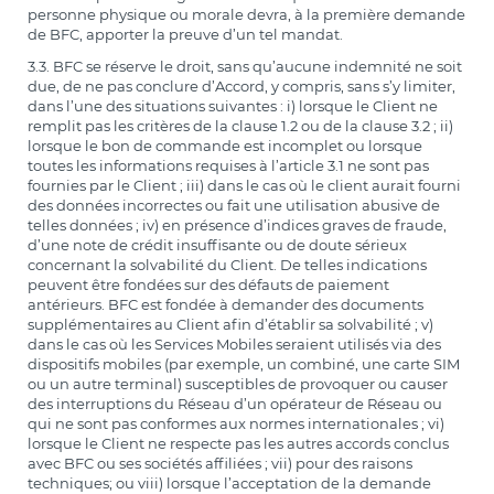
personne physique ou morale devra, à la première demande
de BFC, apporter la preuve d’un tel mandat.
3.3. BFC se réserve le droit, sans qu’aucune indemnité ne soit
due, de ne pas conclure d’Accord, y compris, sans s’y limiter,
dans l’une des situations suivantes : i) lorsque le Client ne
remplit pas les critères de la clause 1.2 ou de la clause 3.2 ; ii)
lorsque le bon de commande est incomplet ou lorsque
toutes les informations requises à l’article 3.1 ne sont pas
fournies par le Client ; iii) dans le cas où le client aurait fourni
des données incorrectes ou fait une utilisation abusive de
telles données ; iv) en présence d’indices graves de fraude,
d’une note de crédit insuffisante ou de doute sérieux
concernant la solvabilité du Client. De telles indications
peuvent être fondées sur des défauts de paiement
antérieurs. BFC est fondée à demander des documents
supplémentaires au Client afin d’établir sa solvabilité ; v)
dans le cas où les Services Mobiles seraient utilisés via des
dispositifs mobiles (par exemple, un combiné, une carte SIM
ou un autre terminal) susceptibles de provoquer ou causer
des interruptions du Réseau d’un opérateur de Réseau ou
qui ne sont pas conformes aux normes internationales ; vi)
lorsque le Client ne respecte pas les autres accords conclus
avec BFC ou ses sociétés affiliées ; vii) pour des raisons
techniques; ou viii) lorsque l’acceptation de la demande