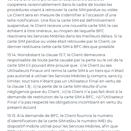
coopérera raisonnablement dans le cadre de toutes les
procédures visant à retrouver la carte SIM perdue ou volée.
Le Client sera en mesure de s’identifier à l’occasion d’une
telle notification. Une fois la carte SIM est définitivement
suspendue, le Client recevra une nouvelle carte SIM, le cas
échéant à titre onéreux, au moyen de laquelle BFC
réactivera les Services Mobiles dans les meilleurs délais. Si la
carte SIM perdue ou volée était retrouvée par le Client, ce
dernier restituera cette carte SIM à BFC dès que possible.
15.14. Nonobstant la clause 15.7, le Client demeurera
responsable de toute perte causée par la perte ou le vol de la
carte SIM s’il pouvait être prouvé que : i) le Client ou ses
Utilisateurs Finaux ont remis la carte SIM à un tiers qui n’était
pas autorisé à utiliser les Services Mobiles (y compris, sans s’y
limiter, tout tiers n’étant pas un Utilisateur Final en vertu de
la clause 1.3) ; ii) la perte de la carte SIM résulte d’une
négligence grave du Client ; iii) le Client n’a pas fait droit à la
demande de restitution de la carte SIM à BFC ; iv) l’Utilisateur
Final n’a pas respecté les obligations incombant en vertu du
présent Accord.
15.15. À la demande de BFC, le Client fournira le numéro
d’identification de la carte SIM et/ou le numéro IMEI du
dispositif mobile utilisé pour les Services Mobiles, afin que