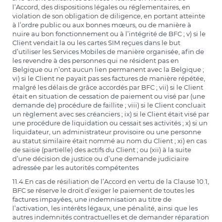
l’Accord, des dispositions légales ou réglementaires, en
violation de son obligation de diligence, en portant atteinte
à l’ordre public ou aux bonnes mœurs, ou de manière à
nuire au bon fonctionnement ou à l’intégrité de BFC ; v) si le
Client vendait la ou les cartes SIM reçues dans le but
d’utiliser les Services Mobiles de manière organisée, afin de
les revendre à des personnes qui ne résident pas en
Belgique ou n’ont aucun lien permanent avec la Belgique ;
vi) si le Client ne payait pas ses factures de manière répétée,
malgré les délais de grâce accordés par BFC ; vii) si le Client
était en situation de cessation de paiement ou visé par (une
demande de) procédure de faillite ; viii) si le Client concluait
un règlement avec ses créanciers ; ix) si le Client était visé par
une procédure de liquidation ou cessait ses activités ; x) si un
liquidateur, un administrateur provisoire ou une personne
au statut similaire était nommé au nom du Client ; xi) en cas
de saisie (partielle) des actifs du Client ; ou (xii) à la suite
d’une décision de justice ou d’une demande judiciaire
adressée par les autorités compétentes
11.4.En cas de résiliation de l’Accord en vertu de la Clause 10.1,
BFC se réserve le droit d’exiger le paiement de toutes les
factures impayées, une indemnisation au titre de
l’activation, les intérêts légaux, une pénalité, ainsi que les
autres indemnités contractuelles et de demander réparation