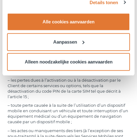
Details tonen
et de tout autre opérateur de Réseau, en Belgique ou à
l’étranger, ou une interruption de celui-ci, ou pour toute
modification apportée au Réseau. En outre, BFC décline
toute responsabilité au titre des interruptions de Services
Alle cookies aanvaarden
Mobiles ou de la non-réception de signaux radio via lesquels
de tels Services Mobiles sont fournis dans certaines zones,
pour des raisons techniques (y compris, sans s’y limiter, les
perturbations causées par d’autres dispositifs ou la structure
Aanpassen
technique d’un bâtiment empêchant la distribution du
signal à l’intérieur de ce dernier) ;
– des dispositifs mobiles défectueux, une mauvaise
Alleen noodzakelijke cookies aanvaarden
installation de ces dispositifs ou l’utilisation de dispositifs
mobiles non certifiés ;
– les pertes dues à l’activation ou à la désactivation par le
Client de certains services ou options, tels que la
désactivation du code PIN de la carte SIM tel que décrit à
l’article 15 ;
– toute perte causée à la suite de l’utilisation d’un dispositif
mobile en conduisant un véhicule et toute interruption d’un
équipement médical ou d’un équipement de navigation
causée par un dispositif mobile ;
– les actes ou manquements des tiers (à l’exception de ses
sous-traitants) à la suite desquels les Services Mobiles sont