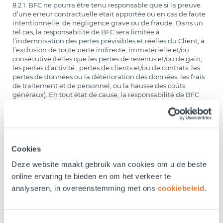
8.2.1. BFC ne pourra être tenu responsable que si la preuve
d’une erreur contractuelle était apportée ou en cas de faute
intentionnelle, de négligence grave ou de fraude. Dans un
tel cas, la responsabilité de BFC sera limitée à
l’indemnisation des pertes prévisibles et réelles du Client, à
l’exclusion de toute perte indirecte, immatérielle et/ou
consécutive (telles que les pertes de revenus et/ou de gain,
les pertes d’activité , pertes de clients et/ou de contrats, les
pertes de données ou la détérioration des données, les frais
de traitement et de personnel, ou la hausse des coûts
généraux). En tout état de cause, la responsabilité de BFC
sera limitée aux montants payés par le Client au titre des
Services Mobiles au cours des six (6) derniers mois et ne
saurait en aucun cas être supérieure à 5.000 EUR par an.
8.2.2. BFC décline toute responsabilité au titre de :
Cookies
– tout retard ou défaillance dans la fourniture des Services
Mobiles et ses conséquences en cas de force majeure (y
Deze website maakt gebruik van cookies om u de beste
compris, sans s’y limiter, les actes industriels telles que les
online ervaring te bieden en om het verkeer te
grèves, les coupures de courant, les pannes de Réseau, les
pannes des Réseaux tiers, les explosions, les incendies, les
analyseren, in overeenstemming met ons
cookiebeleid
.
inondations, les émeutes, les attaques terroristes et les
guerres);
– le dysfonctionnement du Réseau de l’Opérateur de Réseau