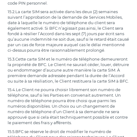
code PIN personnel.
15.2.La carte SIM sera activée dans les deux (2) semaines
suivant l’approbation de la demande de Services Mobiles,
date à laquelle le numéro de téléphone du client sera
également activé. Si BFC n’agissait pas ainsi, le Client sera
fondé à résilier l’Accord dans les sept (7) jours par écrit sans
qu’aucune indemnité ne soit due, sauf si le retard était causé
par un cas de force majeure auquel cas le délai mentionné
ci-dessus pourra être raisonnablement prolongé.
15.3.Cette carte SIM et le numéro de téléphone demeureront
la propriété de BFC. Le Client ne saurait céder, louer, détruire
ou endommager d’aucune autre manière la carte SIM. À
première demande adressée pendant la durée de l’Accord
ou suite à sa résiliation, le Client restituera la carte SIM à BFC.
15.4.Le Client ne pourra choisir librement son numéro de
téléphone, sauf si les Parties en convenait autrement. Un
numéro de téléphone pourra être choisi que parmi les
numéros disponibles. Un choix ou un changement de
numéro de téléphone d’un Client à sa demande ne sera
approuvé que si cela était techniquement possible et contre
le paiement des frais y afférents.
15.5.BFC se réserve le droit de modifier le numéro de
téléphone du Client pour des raisons techniques. Le Client