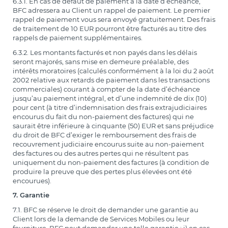
6.3.1. En cas de défaut de paiement à la date d’échéance,
BFC adressera au Client un rappel de paiement. Le premier
rappel de paiement vous sera envoyé gratuitement. Des frais
de traitement de 10 EUR pourront être facturés au titre des
rappels de paiement supplémentaires.
6.3.2. Les montants facturés et non payés dans les délais
seront majorés, sans mise en demeure préalable, des
intérêts moratoires (calculés conformément à la loi du 2 août
2002 relative aux retards de paiement dans les transactions
commerciales) courant à compter de la date d’échéance
jusqu’au paiement intégral, et d’une indemnité de dix (10)
pour cent (à titre d’indemnisation des frais extrajudiciaires
encourus du fait du non-paiement des factures) qui ne
saurait être inférieure à cinquante (50) EUR et sans préjudice
du droit de BFC d’exiger le remboursement des frais de
recouvrement judiciaire encourus suite au non-paiement
des factures ou des autres pertes qui ne résultent pas
uniquement du non-paiement des factures (à condition de
produire la preuve que des pertes plus élevées ont été
encourues).
7. Garantie
7.1. BFC se réserve le droit de demander une garantie au
Client lors de la demande de Services Mobiles ou leur
fourniture. BFC peut demander une telle garantie : i) en cas