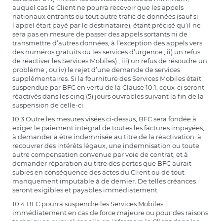
auquel cas le Client ne pourra recevoir que les appels
nationaux entrants ou tout autre trafic de données (sauf si
l’appel était payé par le destinataire), étant précisé qu’il ne
sera pas en mesure de passer des appels sortants ni de
transmettre d’autres données, à l’exception des appels vers
des numéros gratuits ou les services d’urgence ; ii) un refus
de réactiver les Services Mobiles) ; iii) un refus de résoudre un
problème ; ou iv) le rejet d’une demande de services
supplémentaires. Si la fourniture des Services Mobiles était
suspendue par BFC en vertu de la Clause 10.1, ceux-ci seront
réactivés dans les cinq (5) jours ouvrables suivant la fin de la
suspension de celle-ci.
10.3.Outre les mesures visées ci-dessus, BFC sera fondée à
exiger le paiement intégral de toutes les factures impayées,
à demander à être indemnisée au titre de la réactivation, à
recouvrer des intérêts légaux, une indemnisation ou toute
autre compensation convenue par voie de contrat, et à
demander réparation au titre des pertes que BFC aurait
subies en conséquence des actes du Client ou de tout
manquement imputable à de dernier. De telles créances
seront exigibles et payables immédiatement.
10.4.BFC pourra suspendre les Services Mobiles
immédiatement en cas de force majeure ou pour des raisons