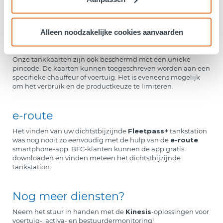
transacties meer nodig. Bovendien heeft u een compleet
wagenparkoverzicht dankzij ons online beheersysteem
Velocity
, waardoor u meteen eventuele frauduleuze
Alleen noodzakelijke cookies aanvaarden
transacties kan opsporen. Optioneel kan u zich aansluiten
bij onze Guard Card Service. Bij eventueel frauduleus
gebruik door skimming vergoeden we tot € 6.000 per kaart.
Onze tankkaarten zijn ook beschermd met een unieke
pincode. De kaarten kunnen toegeschreven worden aan een
specifieke chauffeur of voertuig. Het is eveneens mogelijk
om het verbruik en de productkeuze te limiteren.
e-route
Het vinden van uw dichtstbijzijnde
Fleetpass+
tankstation
was nog nooit zo eenvoudig met de hulp van de
e-route
smartphone-app. BFC-klanten kunnen de app gratis
downloaden en vinden meteen het dichtstbijzijnde
tankstation.
Nog meer diensten?
Neem het stuur in handen met de
Kinesis
-oplossingen voor
voertuig-, activa- en bestuurdermonitoring!