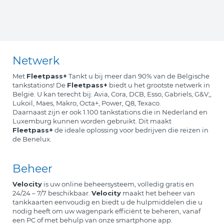
Netwerk
Met
Fleetpass+
Tankt u bij meer dan 90% van de Belgische
tankstations! De
Fleetpass+
biedt u het grootste netwerk in
België. U kan terecht bij: Avia, Cora, DCB, Esso, Gabriels, G&V;,
Lukoil, Maes, Makro, Octa+, Power, Q8, Texaco.
Daarnaast zijn er ook 1.100 tankstations die in Nederland en
Luxemburg kunnen worden gebruikt. Dit maakt
Fleetpass+
de ideale oplossing voor bedrijven die reizen in
de Benelux.
Beheer
Velocity
is uw online beheersysteem, volledig gratis en
24/24 – 7/7 beschikbaar.
Velocity
maakt het beheer van
tankkaarten eenvoudig en biedt u de hulpmiddelen die u
nodig heeft om uw wagenpark efficiënt te beheren, vanaf
een PC of met behulp van onze smartphone app.