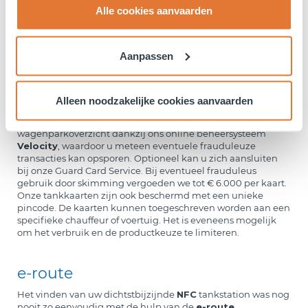
waar getankt heeft, en welke voertuigen eventueel teveel
Alle cookies aanvaarden
verbruiken.
Alle resultaten worden weergegeven in overzichtelijke
tabellen en geografische kaarten.
Aanpassen
Veiligheid
Alleen noodzakelijke cookies aanvaarden
Wanneer u uw tankkaart gebruikt zijn er geen cash
transacties meer nodig. Bovendien heeft u een compleet
wagenparkoverzicht dankzij ons online beheersysteem
Velocity
, waardoor u meteen eventuele frauduleuze
transacties kan opsporen. Optioneel kan u zich aansluiten
bij onze Guard Card Service. Bij eventueel frauduleus
gebruik door skimming vergoeden we tot € 6.000 per kaart.
Onze tankkaarten zijn ook beschermd met een unieke
pincode. De kaarten kunnen toegeschreven worden aan een
specifieke chauffeur of voertuig. Het is eveneens mogelijk
om het verbruik en de productkeuze te limiteren.
e-route
Het vinden van uw dichtstbijzijnde
NFC
tankstation was nog
nooit zo eenvoudig met de hulp van de
e-route