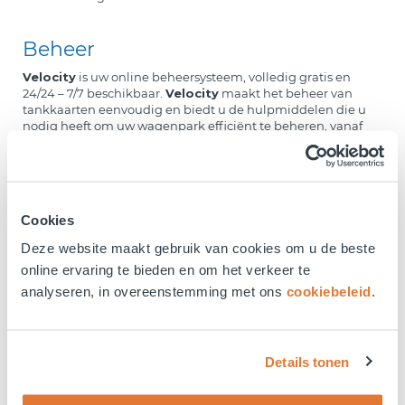
Beheer
Velocity
is uw online beheersysteem, volledig gratis en
24/24 – 7/7 beschikbaar.
Velocity
maakt het beheer van
tankkaarten eenvoudig en biedt u de hulpmiddelen die u
nodig heeft om uw wagenpark efficiënt te beheren, vanaf
een PC of met behulp van onze smartphone app.
Factuur
Cookies
Al uw transacties komen op één overzichtelijke factuur in
BTW aftrekbaar formaat. Zo hoeft u niet langer uw bonnetjes
Deze website maakt gebruik van cookies om u de beste
bij te houden. Via
Velocity
kan u al uw facturen en
online ervaring te bieden en om het verkeer te
transacties tot 2 jaar in het verleden terugvinden. Dit maakt
uw administratie aanzienlijk eenvoudiger.
analyseren, in overeenstemming met ons
cookiebeleid
.
Rapportering
Details tonen
Dankzij ons online beheersysteem
Velocity
kan u
verschillende rapporten opvragen met betrekking tot uw
transacties en brandstofverbruik. Zo ziet u onmiddellijk wie