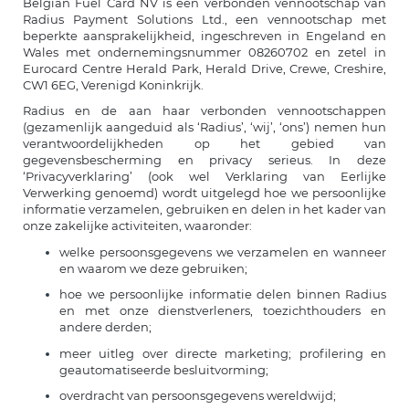
Belgian Fuel Card NV is een verbonden vennootschap van
Radius Payment Solutions Ltd., een vennootschap met
beperkte aansprakelijkheid, ingeschreven in Engeland en
Wales met ondernemingsnummer 08260702 en zetel in
Eurocard Centre Herald Park, Herald Drive, Crewe, Creshire,
CW1 6EG, Verenigd Koninkrijk.
Radius en de aan haar verbonden vennootschappen
(gezamenlijk aangeduid als ‘Radius’, ‘wij’, ‘ons’) nemen hun
verantwoordelijkheden op het gebied van
gegevensbescherming en privacy serieus. In deze
‘Privacyverklaring’ (ook wel Verklaring van Eerlijke
Verwerking genoemd) wordt uitgelegd hoe we persoonlijke
informatie verzamelen, gebruiken en delen in het kader van
onze zakelijke activiteiten, waaronder:
welke persoonsgegevens we verzamelen en wanneer
en waarom we deze gebruiken;
hoe we persoonlijke informatie delen binnen Radius
en met onze dienstverleners, toezichthouders en
andere derden;
meer uitleg over directe marketing; profilering en
geautomatiseerde besluitvorming;
overdracht van persoonsgegevens wereldwijd;