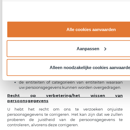
behandelen, bijvoorbeeld als dit gevolgen zou hebben voor
de geheimhoudingsplicht die wij aan anderen verschuldigd
zijn, of als wij wettelijk gerechtigd zijn om het verzoek op
een andere manier te behandelen.
Recht op toegang tot persoonsgegevens
Alle cookies aanvaarden
U hebt het recht om te vragen dat wij u een kopie van uw
persoonsgegevens toesturen die wij in ons bezit hebben en
u hebt het recht om op de hoogte te worden gesteld van:
Aanpassen
de herkomst van uw persoonsgegevens;
de doeleinden, de rechtsgrond en de wijze van
verwerking;
Alleen noodzakelijke cookies aanvaard
de identiteit van de verwerkingsverantwoordelijke; en
de entiteiten of categorieën van entiteiten waaraan
uw persoonsgegevens kunnen worden overgedragen.
Recht op verbetering/het wissen van
persoonsgegevens
U hebt het recht om ons te verzoeken onjuiste
persoonsgegevens te corrigeren. Het kan zijn dat we zullen
proberen de juistheid van de persoonsgegevens te
controleren, alvorens deze corrigeren.