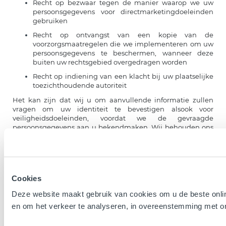
Recht op bezwaar tegen de manier waarop we uw
persoonsgegevens voor directmarketingdoeleinden
gebruiken
Recht op ontvangst van een kopie van de
voorzorgsmaatregelen die we implementeren om uw
persoonsgegevens te beschermen, wanneer deze
buiten uw rechtsgebied overgedragen worden
Recht op indiening van een klacht bij uw plaatselijke
toezichthoudende autoriteit
Het kan zijn dat wij u om aanvullende informatie zullen
vragen om uw identiteit te bevestigen alsook voor
veiligheidsdoeleinden, voordat we de gevraagde
persoonsgegevens aan u bekendmaken. Wij behouden ons
het recht voor om kosten in rekening te brengen wanneer
dit wettelijk is toegestaan, bijvoorbeeld als uw verzoek
duidelijk ongegrond of buitensporig is.
Onder voorbehoud van wettelijke en andere toegestane
Cookies
overwegingen, zullen wij alle redelijke inspanningen
leveren om elk verzoek onmiddellijk te honoreren of u te
Deze website maakt gebruik van cookies om u de beste onlin
informeren als wij meer informatie nodig hebben om aan
uw verzoek te voldoen.
en om het verkeer te analyseren, in overeenstemming met 
Het zou kunnen dat we uw verzoek niet volledig kunnen