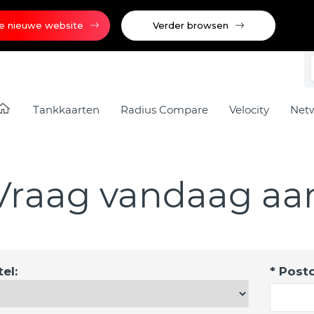
e nieuwe website
Verder browsen
Tankkaarten
Radius Compare
Velocity
Net
Vraag vandaag aa
itel:
* Post