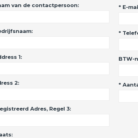
aam van de contactpersoon:
* E-mai
edrijfsnaam:
* Tele
ddress 1:
BTW-n
ress 2:
* Aant
egistreerd Adres, Regel 3:
aats: