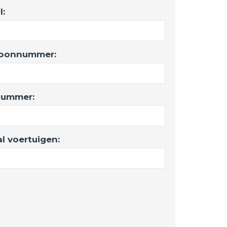
l:
foonnummer:
ummer:
al voertuigen: