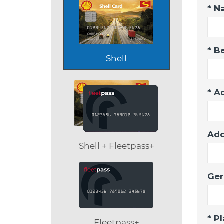
* N
* B
Shell
* A
Add
Shell + Fleetpass+
Ger
* Pl
Fleetpass+