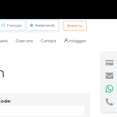
Français
Nederlands
Bestel nu
werk
Over ons
Contact
Inloggen
n
code: